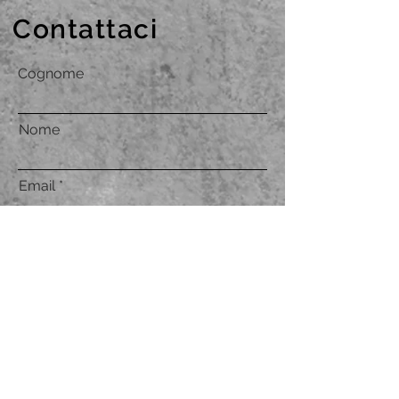
Contattaci
Cognome
Nome
Email
Indirizzo
Telefono
Accetto termini e condizioni
Visualizza
termini d'uso